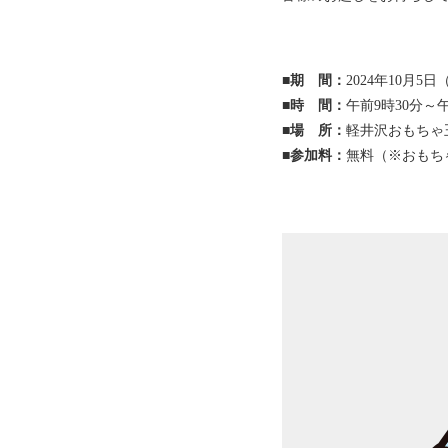
■期 間：
2024年10月5
■時 間：
午前9時30分～
■場 所：
軽井沢おもち
■参加料：
無料（※おもち