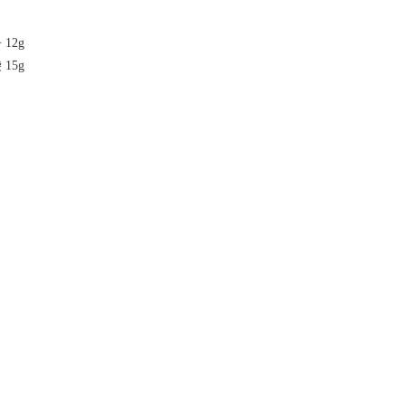
12g
15g